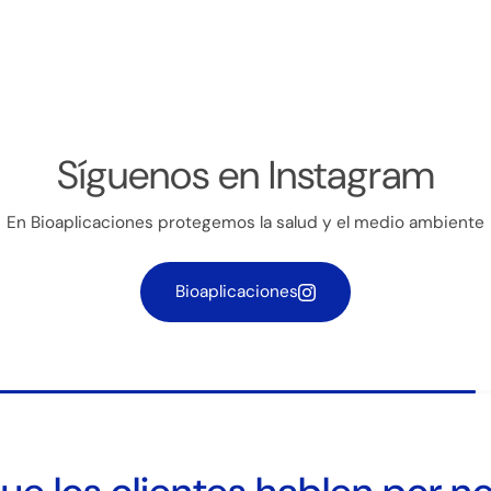
Síguenos en Instagram
En Bioaplicaciones protegemos la salud y el medio ambiente
Se requiere iniciar sesión
Bioaplicaciones
Inicie sesión en su cuenta para agregar productos a su lista d
deseos y ver los artículos guardados anteriormente.
Acceso
+2