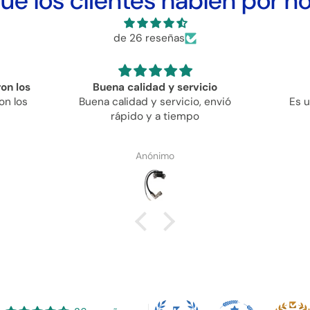
ue los clientes hablen por n
de 26 reseñas
icio
Es un excelente
Exce
, envió
Es un excelente producto
pom
o
E
Es una
rasguñ
Anónimo
Karla