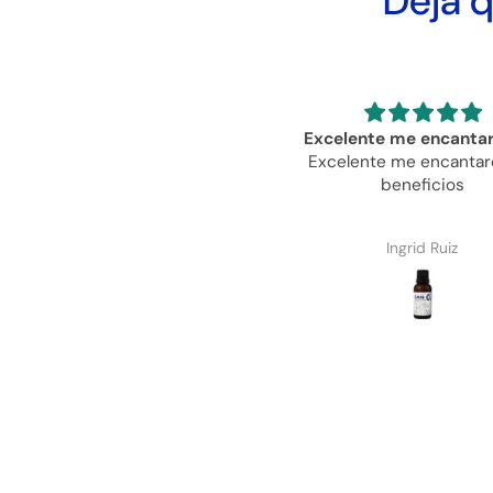
Deja q
xcelente me encantaron los
Buena calidad y serv
Excelente me encantaron los
Buena calidad y servicio
beneficios
rápido y a tiemp
Ingrid Ruiz
Anónimo