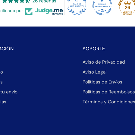
26 reseñas
26
rificado por
ACIÓN
SOPORTE
Aviso de Privacidad
to
Aviso Legal
os
Políticas de Envíos
 tu envío
Políticas de Reembolsos
ias
Términos y Condiciones 