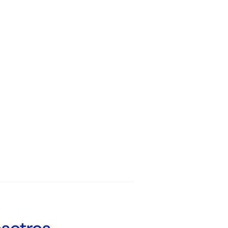
e
+2
+2