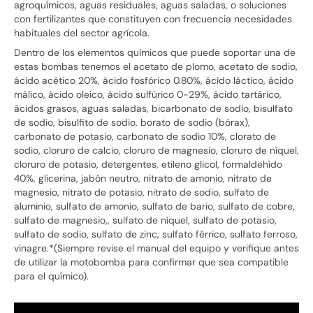
agroquímicos, aguas residuales, aguas saladas, o soluciones
con fertilizantes que constituyen con frecuencia necesidades
habituales del sector agrícola.
Dentro de los elementos químicos que puede soportar una de
estas bombas tenemos el acetato de plomo, acetato de sodio,
ácido acético 20%, ácido fosfórico 0.80%, ácido láctico, ácido
málico, ácido oleico, ácido sulfúrico 0-29%, ácido tartárico,
ácidos grasos, aguas saladas, bicarbonato de sodio, bisulfato
de sodio, bisulfito de sodio, borato de sodio (bórax),
carbonato de potasio, carbonato de sodio 10%, clorato de
sodio, cloruro de calcio, cloruro de magnesio, cloruro de níquel,
cloruro de potasio, detergentes, etileno glicol, formaldehído
40%, glicerina, jabón neutro, nitrato de amonio, nitrato de
magnesio, nitrato de potasio, nitrato de sodio, sulfato de
aluminio, sulfato de amonio, sulfato de bario, sulfato de cobre,
sulfato de magnesio,, sulfato de níquel, sulfato de potasio,
sulfato de sodio, sulfato de zinc, sulfato férrico, sulfato ferroso,
vinagre.*(Siempre revise el manual del equipo y verifique antes
de utilizar la motobomba para confirmar que sea compatible
para el químico).