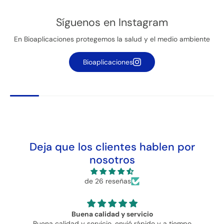
Síguenos en Instagram
Se requiere iniciar sesión
En Bioaplicaciones protegemos la salud y el medio ambiente
Inicie sesión en su cuenta para agregar productos a
Bioaplicaciones
su lista de deseos y ver los artículos guardados
anteriormente.
+2
+2
Acceso
Deja que los clientes hablen por
nosotros
de 26 reseñas
Buena calidad y servicio
Buena calidad y servicio, envió rápido y a tiempo