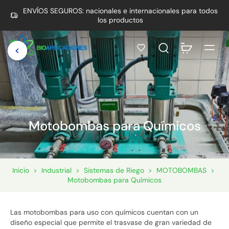
ENVÍOS SEGUROS: nacionales e internacionales para todos
los productos
Motobombas para Químicos
Inicio
>
Industrial
>
Sistemas de Riego
>
MOTOBOMBAS
>
Motobombas para Químicos
Las motobombas para uso con químicos cuentan con un
diseño especial que permite el trasvase de gran variedad de