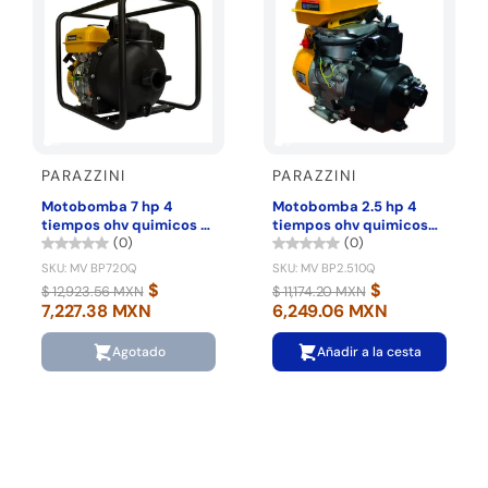
PARAZZINI
PARAZZINI
Motobomba 7 hp 4
Motobomba 2.5 hp 4
tiempos ohv quimicos 2
tiempos ohv quimicos
pulg Parazzini BP720Q
1pulg Parazzini BP2.510Q
(0)
(0)
SKU: MV BP720Q
SKU: MV BP2.510Q
$
$
$ 12,923.56 MXN
$ 11,174.20 MXN
7,227.38 MXN
6,249.06 MXN
Agotado
Añadir a la cesta