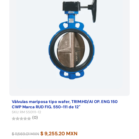
Se requiere iniciar sesión
Inicie sesión en su cuenta para agregar productos a
su lista de deseos y ver los artículos guardados
anteriormente.
Acceso
Vàlvulas mariposa tipo wafer, TRIM:HD/AI OP. ENG 150
CWP Marca RUD FIG. 550-111 de 12"
SKU: RM 550111-12
(0)
$ 9,255.20 MXN
$ 11,569.01 MXN